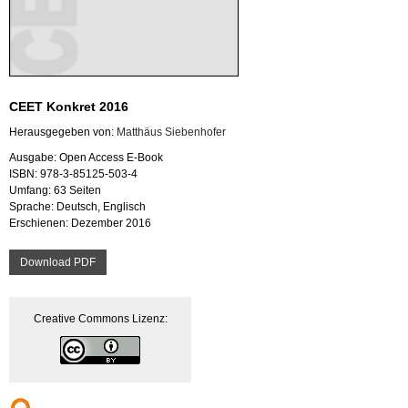
CEET Kon­kret 2016
Her­aus­ge­ge­ben von:
Mat­thä­us Sie­ben­ho­fer
Aus­ga­be: Open Ac­cess E-Book
ISBN: 978-3-85125-503-4
Um­fang: 63 Sei­ten
Spra­che: Deutsch, Eng­lisch
Er­schie­nen: De­zem­ber 2016
Down­load PDF
Crea­ti­ve Com­mons Li­zenz: