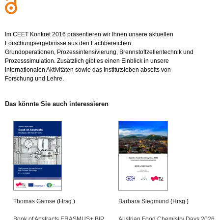
Im CEET Kon­kret 2016 prä­sen­tie­ren wir Ihnen un­se­re ak­tu­el­len
For­schungs­er­geb­nis­se aus den Fach­be­rei­chen
Grund­ope­ra­tio­nen, Pro­zess­in­ten­si­vie­rung, Brenn­stoff­zel­len­tech­nik und
Pro­zess­si­mu­la­ti­on. Zu­sätz­lich gibt es einen Ein­blick in un­se­re
in­ter­na­tio­na­len Ak­ti­vi­tä­ten sowie das In­sti­tuts­le­ben ab­seits von
For­schung und Lehre.
Das könn­te Sie auch in­ter­es­sie­ren
Tho­mas Gamse
(Hrsg.)
Bar­ba­ra Sieg­mund
(Hrsg.)
Book of Ab­stracts ERAS­MUS+ BIP
Aus­tri­an Food Che­mis­try Days 2026