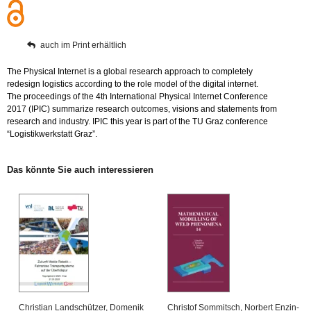
auch im Print er­hält­lich
The Phy­si­cal In­ter­net is a glo­bal re­se­arch ap­proach to com­ple­te­ly
re­de­sign lo­gis­tics ac­cor­ding to the role model of the di­gi­tal in­ter­net.
The pro­cee­dings of the 4th In­ter­na­tio­nal Phy­si­cal In­ter­net Con­fe­rence
2017 (IPIC) sum­ma­ri­ze re­se­arch out­co­mes, vi­si­ons and state­ments from
re­se­arch and in­dus­try. IPIC this year is part of the TU Graz con­fe­rence
“Lo­gis­tik­werk­statt Graz”.
Das könn­te Sie auch in­ter­es­sie­ren
Chris­ti­an Land­schüt­zer
,
Do­me­nik
Chris­tof Som­mitsch
,
Nor­bert En­zin­