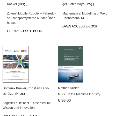
Kae­ver
(Hrsg.)
ger
,
Peter Mayr
(Hrsg.)
Zu­kunft Mo­bi­le Ro­bo­tik – Fah­rer­lo­
Ma­the­ma­ti­cal Mo­del­ling of Weld
se Trans­port­sys­te­me auf der Über­
Pheno­me­na 14
hol­spur
OPEN AC­CESS E-BOOK
OPEN AC­CESS E-BOOK
Ma­thi­as Drei­er
Do­me­nik Kae­ver
,
Chris­ti­an Land­
schüt­zer
(Hrsg.)
MBSE in the Ma­ri­ti­me In­dus­try
€
36.00
Lo­gis­tics at its best – Kri­sen­fest mit
Wis­sen und In­no­va­ti­on
OPEN AC­CESS E-BOOK