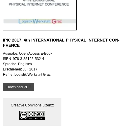
IPIC 2017, 4th IN­TER­NA­TIO­NAL PHY­SI­CAL IN­TER­NET CON­
FRENCE
Aus­ga­be: Open Ac­cess E-Book
ISBN: 978-3-85125-532-4
Spra­che: Eng­lisch
Er­schie­nen: Juli 2017
Reihe: Lo­gis­tik Werk­statt Graz
Down­load PDF
Crea­ti­ve Com­mons Li­zenz: