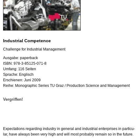
In­dus­tri­al Com­pe­tence
Chal­len­ge for In­dus­tri­al Ma­nage­ment
Aus­ga­be: pa­per­back
ISBN: 978-3-85125-071-8
Um­fang: 116 Sei­ten
Spra­che: Eng­lisch
Er­schie­nen: Juni 2009
Reihe: Mo­no­gra­phic Se­ries TU Graz / Pro­duc­tion Sci­ence and Ma­nage­ment
Ver­grif­fen!
Ex­pec­ta­ti­ons re­gar­ding in­dus­try in ge­ne­ral and in­dus­tri­al en­t­er­pri­ses in par­ti­cu­
lar, have al­ways been very high and will most pro­bab­ly re­main so in the fu­ture.