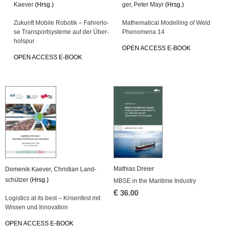
Kae­ver
(Hrsg.)
ger
,
Peter Mayr
(Hrsg.)
Zu­kunft Mo­bi­le Ro­bo­tik – Fah­rer­lo­
Ma­the­ma­ti­cal Mo­del­ling of Weld
se Trans­port­sys­te­me auf der Über­
Pheno­me­na 14
hol­spur
OPEN AC­CESS E-BOOK
OPEN AC­CESS E-BOOK
Ma­thi­as Drei­er
Do­me­nik Kae­ver
,
Chris­ti­an Land­
schüt­zer
(Hrsg.)
MBSE in the Ma­ri­ti­me In­dus­try
€
36.00
Lo­gis­tics at its best – Kri­sen­fest mit
Wis­sen und In­no­va­ti­on
OPEN AC­CESS E-BOOK