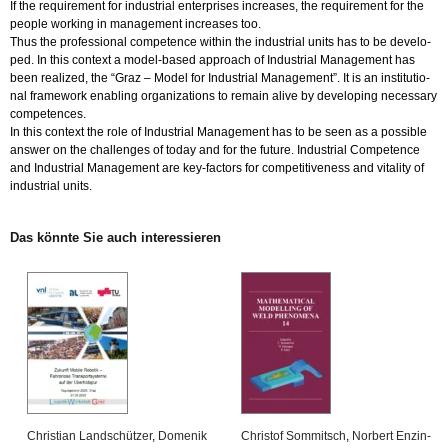
If the re­qui­re­ment for in­dus­tri­al en­t­er­pri­ses in­crea­ses, the re­qui­re­ment for the
peop­le working in ma­nage­ment in­crea­ses too.
Thus the pro­fes­sio­nal com­pe­tence wi­t­hin the in­dus­tri­al units has to be de­ve­l­o­
ped. In this con­text a mo­del-ba­sed ap­proach of In­dus­tri­al Ma­nage­ment has
been rea­li­zed, the “Graz – Model for In­dus­tri­al Ma­nage­ment”. It is an in­sti­tu­tio­
nal frame­work en­ab­ling or­ga­niza­t­i­ons to re­main alive by de­ve­lo­ping ne­cessa­ry
com­pe­ten­ces.
In this con­text the role of In­dus­tri­al Ma­nage­ment has to be seen as a pos­si­ble
an­s­wer on the chal­len­ges of today and for the fu­ture. In­dus­tri­al Com­pe­tence
and In­dus­tri­al Ma­nage­ment are key-fac­tors for com­pe­ti­tiven­ess and vi­ta­li­ty of
in­dus­tri­al units.
Das könn­te Sie auch in­ter­es­sie­ren
Chris­ti­an Land­schüt­zer
,
Do­me­nik
Chris­tof Som­mitsch
,
Nor­bert En­zin­