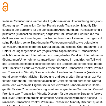
In die­ser Schrif­ten­rei­he wer­den die Er­geb­nis­se einer Un­ter­su­chung zur Quan­
ti­fi­zie­rung von Tran­sac­tion Con­trol Pre­mia sowie Tran­sac­tion Mi­no­ri­ty Dis­
counts in der Eu­ro­zo­ne für die un­mit­tel­ba­re An­wen­dung auf Trans­ak­ti­ons­mul­ti­
pli­ka­to­ren (Tran­sac­tion Mul­ti­ples) dar­ge­stellt. Im Li­te­ra­tur­teil wer­den die mo­
dell­theo­re­ti­schen Grund­la­gen zum Tran­sac­tion Con­trol Pre­mi­um be­zo­gen auf
seine Funk­ti­on, seine Ein­ord­nung im Wert­ebe­nen­mo­dell sowie po­ten­zi­el­le
Ver­wäs­se­rungs­ef­fek­te er­ör­tert. Dar­auf auf­bau­end wird die Über­trag­bar­keit der
Un­ter­su­chungs­er­geb­nis­se am (re­gu­lier­ten) Ka­pi­tal­markt auf Trans­ak­tio­nen
nicht bör­sen­no­tier­ter Un­ter­neh­men am un­re­gu­lier­ten Markt für Un­ter­neh­mens­
über­nah­men/Un­ter­neh­mens­trans­ak­tio­nen dis­ku­tiert. Im em­pi­ri­schen Teil wird
das Be­rech­nungs­mo­dell be­schrie­ben und die Be­rech­nungs­er­geb­nis­se dar­ge­
stellt. Im ers­ten Schritt wer­den die ent­spre­chen­den Tran­sac­tion Con­trol Pre­mia
und Tran­sac­tion Mi­no­ri­ty Dis­counts in den Län­dern der Eu­ro­zo­ne (sowie auf­
grund sei­ner wirt­schaft­li­chen Be­deu­tung und des gro­ßen Um­fangs an zur Ver­
fü­gung ste­hen­den Da­ten­ma­te­ri­al auch für Groß­bri­tan­ni­en) be­rech­net. Dar­auf
auf­bau­end wer­den die Er­geb­nis­se in den ein­zel­nen Län­dern auf ihre Ho­mo­
ge­ni­tät für eine Zu­sam­men­fas­sung zu einem ag­gre­gier­ten Tran­sac­tion Con­trol
Pre­mi­um bzw. Tran­sac­tion Mi­no­ri­ty Dis­count für die ge­sam­te Eu­ro­zo­ne (sowie
in­klu­si­ve Groß­bri­tan­ni­en) hin un­ter­sucht. Ab­schlie­ßend wird dann die­ses/r „Eu­
ro­zo­nen“-Tran­sac­tion Con­trol Pre­mi­um/-Tran­sac­tion Mi­no­ri­ty Dis­count quan­ti­fi­