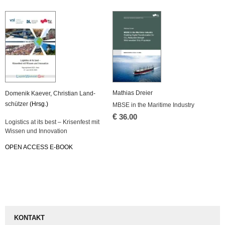
Ma­thi­as Drei­er
Do­me­nik Kae­ver
,
Chris­ti­an Land­
schüt­zer
(Hrsg.)
MBSE in the Ma­ri­ti­me In­dus­try
€
36.00
Lo­gis­tics at its best – Kri­sen­fest mit
Wis­sen und In­no­va­ti­on
OPEN AC­CESS E-BOOK
KONTAKT