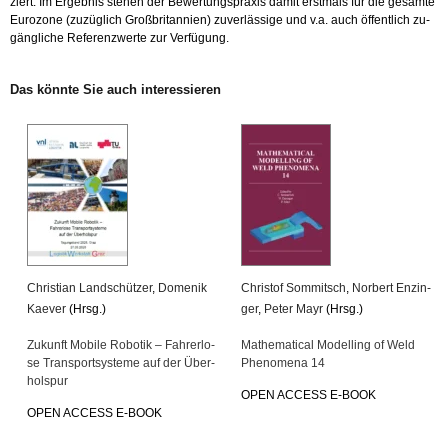
ziert. Im Er­geb­nis ste­hen der Be­wer­tungs­pra­xis damit erst­mals für die ge­sam­te
Eu­ro­zo­ne (zu­züg­lich Groß­bri­tan­ni­en) zu­ver­läs­si­ge und v.a. auch öf­fent­lich zu­
gäng­li­che Re­fe­renz­wer­te zur Ver­fü­gung.
Das könn­te Sie auch in­ter­es­sie­ren
Chris­ti­an Land­schüt­zer
,
Do­me­nik
Chris­tof Som­mitsch
,
Nor­bert En­zin­
Kae­ver
(Hrsg.)
ger
,
Peter Mayr
(Hrsg.)
Zu­kunft Mo­bi­le Ro­bo­tik – Fah­rer­lo­
Ma­the­ma­ti­cal Mo­del­ling of Weld
se Trans­port­sys­te­me auf der Über­
Pheno­me­na 14
hol­spur
OPEN AC­CESS E-BOOK
OPEN AC­CESS E-BOOK