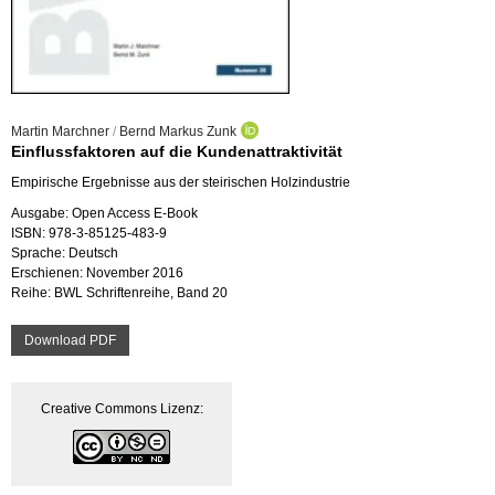
Mar­tin March­ner
/
Bernd Mar­kus Zunk
Ein­fluss­fak­to­ren auf die Kun­den­at­trak­ti­vi­tät
Em­pi­ri­sche Er­geb­nis­se aus der stei­ri­schen Holz­in­dus­trie
Aus­ga­be: Open Ac­cess E-Book
ISBN: 978-3-85125-483-9
Spra­che: Deutsch
Er­schie­nen: No­vem­ber 2016
Reihe: BWL Schrif­ten­rei­he, Band 20
Down­load PDF
Crea­ti­ve Com­mons Li­zenz: