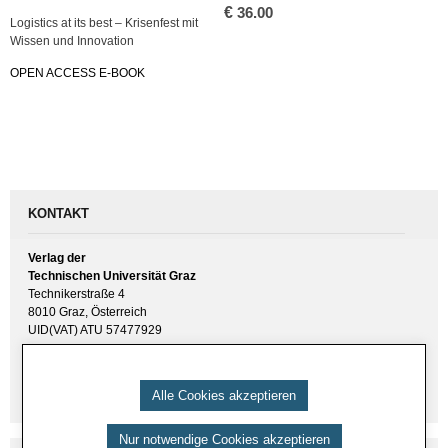
€
36.00
Lo­gis­tics at its best – Kri­sen­fest mit
Wis­sen und In­no­va­ti­on
OPEN AC­CESS E-BOOK
KONTAKT
Verlag der
Technischen Universität Graz
Technikerstraße 4
8010 Graz, Österreich
UID(VAT) ATU 57477929
E-Mail:
verlag [ at ] tugraz.at
Tel.: +43 316 873 6157
Alle Cookies akzeptieren
Nur notwendige Cookies akzeptieren