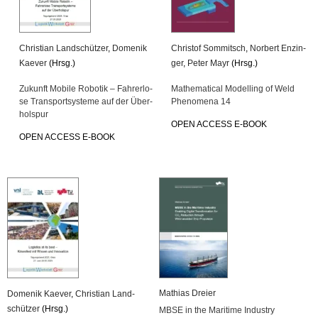
Chris­ti­an Land­schüt­zer
,
Do­me­nik
Chris­tof Som­mitsch
,
Nor­bert En­zin­
Kae­ver
(Hrsg.)
ger
,
Peter Mayr
(Hrsg.)
Zu­kunft Mo­bi­le Ro­bo­tik – Fah­rer­lo­
Ma­the­ma­ti­cal Mo­del­ling of Weld
se Trans­port­sys­te­me auf der Über­
Pheno­me­na 14
hol­spur
OPEN AC­CESS E-BOOK
OPEN AC­CESS E-BOOK
Ma­thi­as Drei­er
Do­me­nik Kae­ver
,
Chris­ti­an Land­
schüt­zer
(Hrsg.)
MBSE in the Ma­ri­ti­me In­dus­try