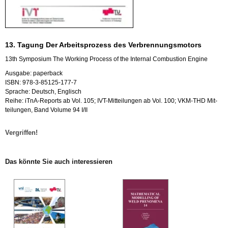
13. Ta­gung Der Ar­beits­pro­zess des Ver­bren­nungs­mo­tors
13th Sym­po­si­um The Working Pro­cess of the In­ter­nal Com­bus­ti­on En­gi­ne
Aus­ga­be: pa­per­back
ISBN: 978-3-85125-177-7
Spra­che: Deutsch, Eng­lisch
Reihe: iT­nA-Re­ports ab Vol. 105; IVT-Mit­tei­lun­gen ab Vol. 100; VKM-THD Mit­
tei­lun­gen, Band Vo­lu­me 94 I/II
Ver­grif­fen!
Das könn­te Sie auch in­ter­es­sie­ren