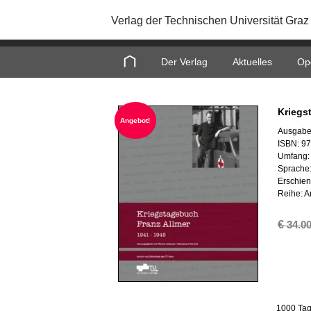
Verlag der Technischen Universität Graz
Home
Der Verlag
Aktuelles
Op
Kriegs­
An­ge­bot!
Aus­ga­be
ISBN: 9
Um­fang:
Spra­che
Er­schie­
Reihe: A
€
34.0
1000 Tage