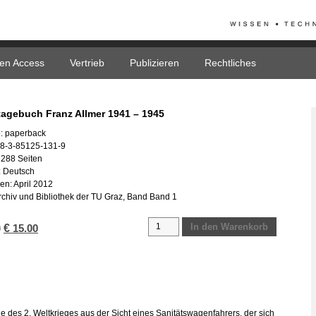
en Access
Vertrieb
Publizieren
Rechtliches
ta­ge­buch Franz All­mer 1941 – 1945
: pa­per­back
78-3-85125-131-9
 288 Sei­ten
: Deutsch
nen: April 2012
r­chiv und Bi­blio­thek der TU Graz, Band Band 1
Kriegstagebuch
In den Warenkorb
Ur­
€
Ak­
0
15.00
Franz
sprüng­
tu­
Allmer
li­
el­
1941
cher
ler
-
Preis
Preis
1945
war:
ist:
Menge
€ 34.00
€ 15.00.
 des 2. Welt­krie­ges aus der Sicht eines Sa­ni­täts­wa­gen­fah­rers, der sich