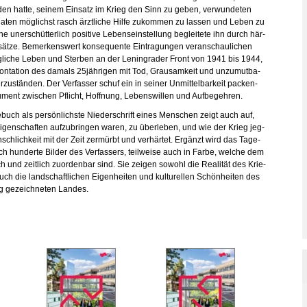
­den hatte, sei­nem Ein­satz im Krieg den Sinn zu geben, ver­wun­de­ten
­da­ten mög­lichst rasch ärzt­li­che Hilfe zu­kom­men zu las­sen und Leben zu
ne un­er­schüt­ter­lich po­si­ti­ve Le­bens­ein­stel­lung be­glei­te­te ihn durch här­
­sät­ze. Be­mer­kens­wert kon­se­quen­te Ein­tra­gun­gen ver­an­schau­li­chen
äg­li­che Leben und Ster­ben an der Le­nin­gra­der Front von 1941 bis 1944,
on­ta­ti­on des da­mals 25jäh­ri­gen mit Tod, Grau­sam­keit und un­zu­mut­ba­
­zu­stän­den. Der Ver­fas­ser schuf ein in sei­ner Un­mit­tel­bar­keit pa­cken­
­ment zwi­schen Pflicht, Hoff­nung, Le­bens­wil­len und Auf­be­geh­ren.
­buch als per­sön­lichs­te Nie­der­schrift eines Men­schen zeigt auch auf,
i­gen­schaf­ten auf­zu­brin­gen waren, zu über­le­ben, und wie der Krieg jeg­
sch­lich­keit mit der Zeit zer­mürbt und ver­här­tet. Er­gänzt wird das Ta­ge­
h hun­der­te Bil­der des Ver­fas­sers, teil­wei­se auch in Farbe, wel­che dem
ich und zeit­lich zu­or­den­bar sind. Sie zei­gen so­wohl die Rea­li­tät des Krie­
ch die land­schaft­li­chen Ei­gen­hei­ten und kul­tu­rel­len Schön­hei­ten des
 ge­zeich­ne­ten Lan­des.