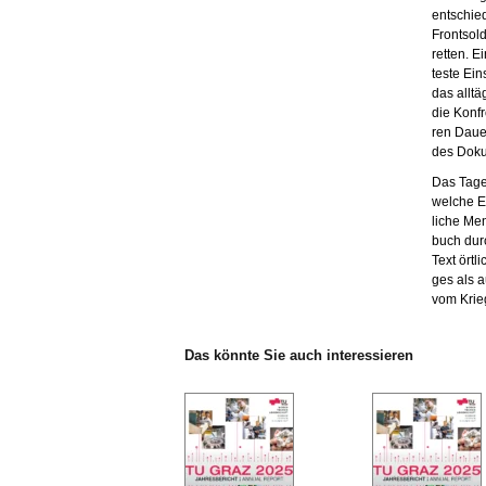
ent­schie
Front­sol
ret­ten. Ei
tes­te Ein
das all­t
die Kon­fr
ren Dau­er
des Do­ku
Das Ta­ge
wel­che E
li­che Men
buch durc
Text ört­l
ges als au
vom Krieg
Das könn­te Sie auch in­ter­es­sie­ren