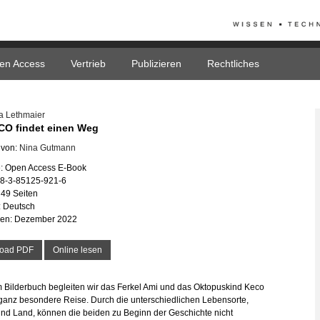
en Access
Vertrieb
Publizieren
Rechtliches
ka Leth­mai­er
­CO fin­det einen Weg
rt von:
Nina Gut­mann
e: Open Ac­cess E-Book
78-3-85125-921-6
49 Sei­ten
: Deutsch
­nen: De­zem­ber 2022
load PDF
On­line lesen
m Bil­der­buch be­glei­ten wir das Fer­kel Ami und das Ok­to­pus­kind Keco
anz be­son­de­re Reise. Durch die un­ter­schied­li­chen Le­bens­or­te,
nd Land, kön­nen die bei­den zu Be­ginn der Ge­schich­te nicht