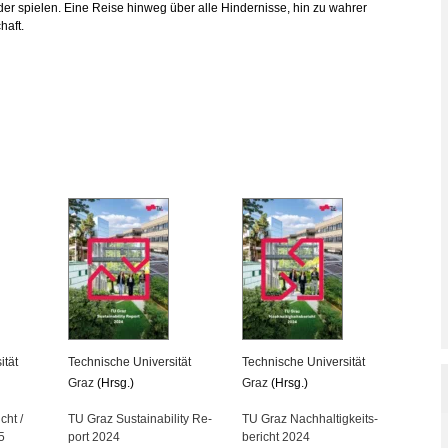
­der spie­len. Eine Reise hin­weg über alle Hin­der­nis­se, hin zu wah­rer
haft.
­tät
Tech­ni­sche Uni­ver­si­tät
Tech­ni­sche Uni­ver­si­tät
Graz
(Hrsg.)
Graz
(Hrsg.)
cht /
TU Graz Sustaina­bi­li­ty Re­
TU Graz Nach­hal­tig­keits­
5
port 2024
be­richt 2024