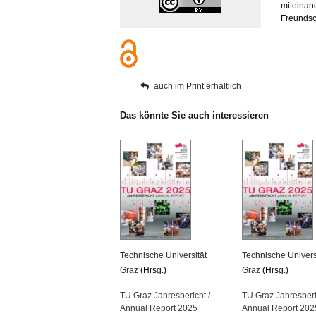
mit­ein­an
Freund­sc
auch im Print er­hält­lich
Das könn­te Sie auch in­ter­es­sie­ren
Tech­ni­sche Uni­ver­si­tät
Tech­ni­sche Uni­ver­si
Graz
(Hrsg.)
Graz
(Hrsg.)
TU Graz Jah­res­be­richt /
TU Graz Jah­res­be­ri
An­nu­al Re­port 2025
An­nu­al Re­port 202