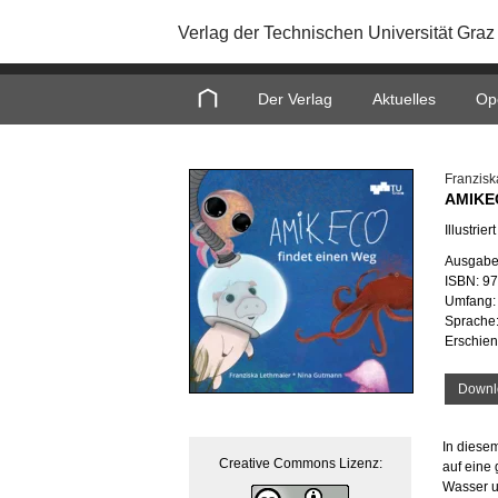
Verlag der Technischen Universität Graz
Home
Der Verlag
Aktuelles
Op
Fran­zis­
AMIK­E
Il­lus­trie
Aus­ga­b
ISBN: 9
Um­fang: 
Spra­che
Er­schie
Down­
In die­se
Crea­ti­ve Com­mons Li­zenz:
auf eine g
Was­ser u