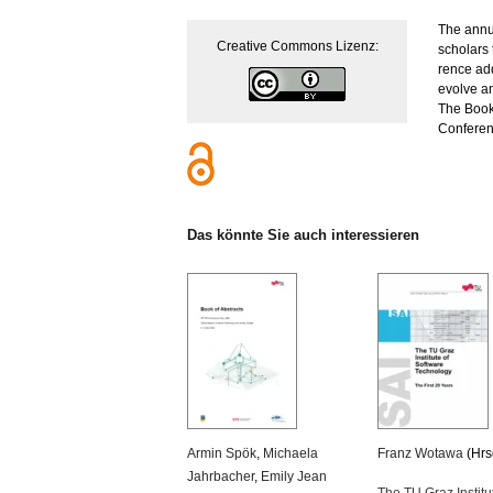
The an­nu­
Crea­ti­ve Com­mons Li­zenz:
scho­lars 
rence ad­
evol­ve a
The Book o
Con­fe­re
Das könn­te Sie auch in­ter­es­sie­ren
Armin Spök
,
Mi­chae­la
Franz Wo­ta­wa
(Hrs
Jahr­ba­cher
,
Emily Jean
The TU Graz In­sti­tu­