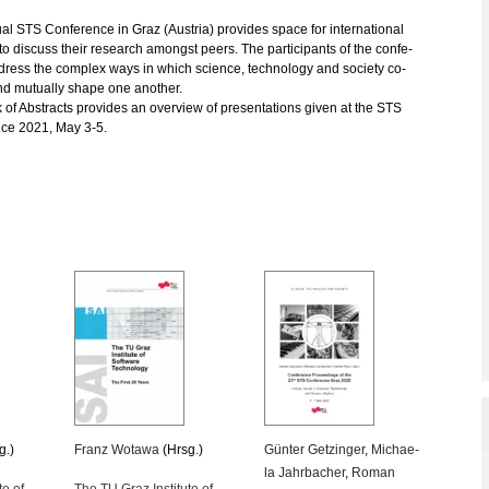
al STS Con­fe­rence in Graz (Aus­tria) pro­vi­des space for in­ter­na­tio­nal
to dis­cuss their re­se­arch amongst peers. The par­ti­ci­pants of the con­fe­
dress the com­plex ways in which sci­ence, tech­no­lo­gy and so­cie­ty co-
nd mu­tual­ly shape one ano­ther.
f Ab­stracts pro­vi­des an over­view of pre­sen­ta­ti­ons given at the STS
nce 2021, May 3-5.
g.)
Franz Wo­ta­wa
(Hrsg.)
Gün­ter Get­zin­ger
,
Mi­chae­
la Jahr­ba­cher
,
Roman
te of
The TU Graz In­sti­tu­te of