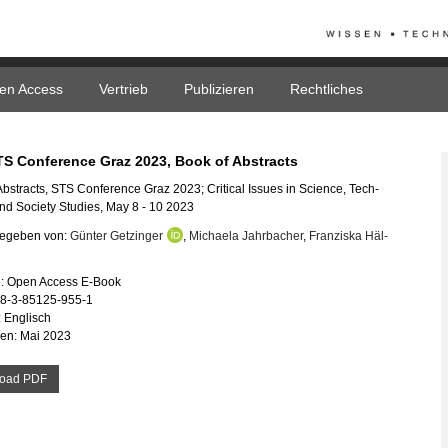
en Access
Vertrieb
Publizieren
Rechtliches
S Con­fe­rence Graz 2023, Book of Ab­stracts
b­stracts, STS Con­fe­rence Graz 2023; Cri­ti­cal Is­su­es in Sci­ence, Tech­
and So­cie­ty Stu­dies, May 8 - 10 2023
ge­ge­ben von:
Gün­ter Get­zin­ger
,
Mi­chae­la Jahr­ba­cher
,
Fran­zis­ka Häl­
e: Open Ac­cess E-Book
78-3-85125-955-1
 Eng­lisch
­nen: Mai 2023
load PDF