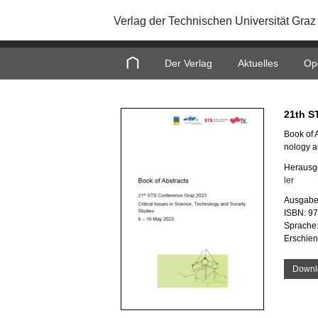
Verlag der Technischen Universität Graz
Home
Der Verlag
Aktuelles
Op
21th ST
Book of A
no­lo­gy 
Her­aus­
ler
Aus­ga­b
ISBN: 9
Spra­che:
Er­schie
Down­