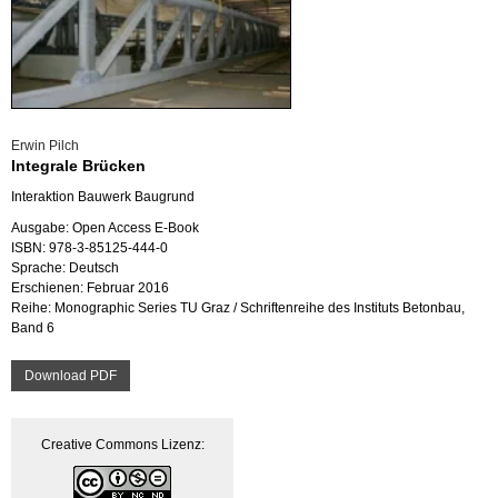
Erwin Pilch
In­te­gra­le Brü­cken
In­ter­ak­ti­on Bau­werk Bau­grund
Aus­ga­be: Open Ac­cess E-Book
ISBN: 978-3-85125-444-0
Spra­che: Deutsch
Er­schie­nen: Fe­bru­ar 2016
Reihe: Mo­no­gra­phic Se­ries TU Graz / Schrif­ten­rei­he des In­sti­tuts Be­ton­bau,
Band 6
Down­load PDF
Crea­ti­ve Com­mons Li­zenz: