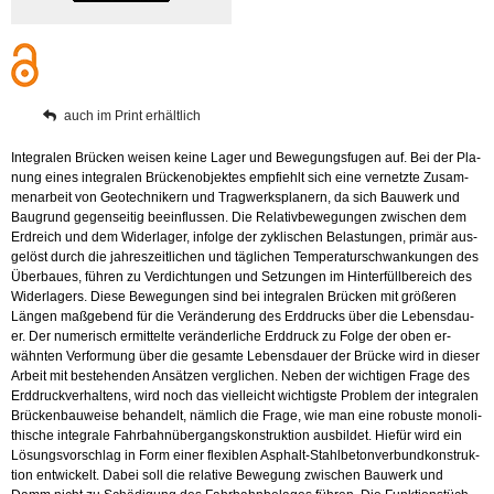
auch im Print er­hält­lich
In­te­gra­len Brü­cken wei­sen keine Lager und Be­we­gungs­fu­gen auf. Bei der Pla­
nung eines in­te­gra­len Brü­cken­ob­jek­tes emp­fiehlt sich eine ver­netz­te Zu­sam­
men­ar­beit von Geo­tech­ni­kern und Trag­werks­pla­nern, da sich Bau­werk und
Bau­grund ge­gen­sei­tig be­ein­flus­sen. Die Re­la­tiv­be­we­gun­gen zwi­schen dem
Erd­reich und dem Wi­der­la­ger, in­fol­ge der zy­kli­schen Be­las­tun­gen, pri­mär aus­
ge­löst durch die jah­res­zeit­li­chen und täg­li­chen Tem­pe­ra­tur­schwan­kun­gen des
Über­bau­es, füh­ren zu Ver­dich­tun­gen und Set­zun­gen im Hinter­füll­be­reich des
Wi­der­la­gers. Diese Be­we­gun­gen sind bei in­te­gra­len Brü­cken mit grö­ße­ren
Län­gen maß­ge­bend für die Ver­än­de­rung des Erd­drucks über die Le­bens­dau­
er. Der nu­me­risch er­mit­tel­te ver­än­der­li­che Erd­druck zu Folge der oben er­
wähn­ten Ver­for­mung über die ge­sam­te Le­bens­dau­er der Brü­cke wird in die­ser
Ar­beit mit be­ste­hen­den An­sät­zen ver­gli­chen. Neben der wich­ti­gen Frage des
Erd­druck­ver­hal­tens, wird noch das viel­leicht wich­tigs­te Pro­blem der in­te­gra­len
Brü­cken­bau­wei­se be­han­delt, näm­lich die Frage, wie man eine ro­bus­te mo­no­li­
thi­sche in­te­gra­le Fahr­bahn­über­gangs­kon­struk­ti­on aus­bil­det. Hie­für wird ein
Lö­sungs­vor­schlag in Form einer fle­xi­blen Asphalt-Stahl­be­ton­ver­bund­kon­struk­
ti­on ent­wi­ckelt. Dabei soll die re­la­ti­ve Be­we­gung zwi­schen Bau­werk und