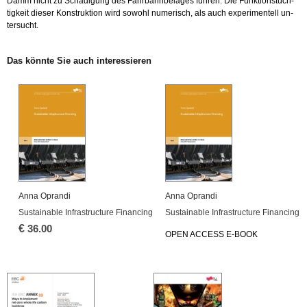
Damm nicht zu Schä­di­gung des Fahr­bahn­be­la­ges füh­ren. Die Funk­ti­ons­tüch­
tig­keit die­ser Kon­struk­ti­on wird so­wohl nu­me­risch, als auch ex­pe­ri­men­tell un­
ter­sucht.
Das könn­te Sie auch in­ter­es­sie­ren
Anna Opran­di
Anna Opran­di
Sustainable In­fra­struc­tu­re Fi­nan­cing
Sustainable In­fra­struc­tu­re Fi­nan­cing
€
36.00
OPEN AC­CESS E-BOOK