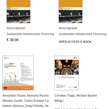
Anna Opran­di
Anna Opran­di
Sustainable In­fra­struc­tu­re Fi­nan­cing
Sustainable In­fra­struc­tu­re Fi­nan­cing
€
36.00
OPEN AC­CESS E-BOOK
Alex­an­der Pas­ser
,
Mar­cel­la Ru­schi
Chris­ti­an Trapp
,
Mi­cha­el Ba­cher
Men­des Saade
,
Car­los En­ri­que Ca­
(Hrsg.)
bal­le­ro Güe­re­ca
,
Greg Fo­li­en­te
,
Va­