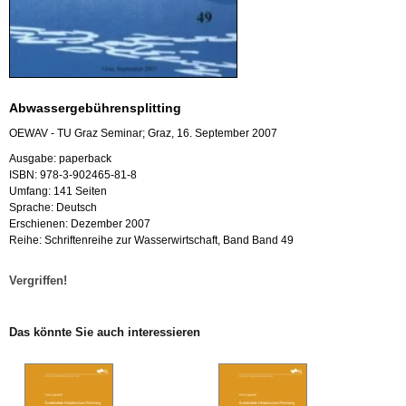
Ab­was­ser­ge­büh­ren­split­ting
OEWAV - TU Graz Se­mi­nar; Graz, 16. Sep­tem­ber 2007
Aus­ga­be: pa­per­back
ISBN: 978-3-902465-81-8
Um­fang: 141 Sei­ten
Spra­che: Deutsch
Er­schie­nen: De­zem­ber 2007
Reihe: Schrif­ten­rei­he zur Was­ser­wirt­schaft, Band Band 49
Ver­grif­fen!
Das könn­te Sie auch in­ter­es­sie­ren