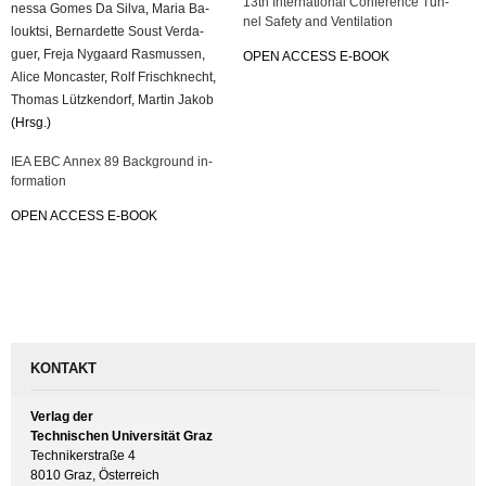
13th In­ter­na­tio­nal Con­fe­rence Tun­
nes­sa Gomes Da Silva
,
Maria Ba­
nel Safe­ty and Ven­ti­la­ti­on
loukt­si
,
Ber­nar­det­te Soust Ver­da­
guer
,
Freja Ny­gaard Ras­mus­sen
,
OPEN AC­CESS E-BOOK
Alice Mon­cas­ter
,
Rolf Frisch­knecht
,
Tho­mas Lütz­ken­dorf
,
Mar­tin Jakob
(Hrsg.)
IEA EBC Annex 89 Back­ground in­
for­ma­ti­on
OPEN AC­CESS E-BOOK
KONTAKT
Verlag der
Technischen Universität Graz
Technikerstraße 4
8010 Graz, Österreich