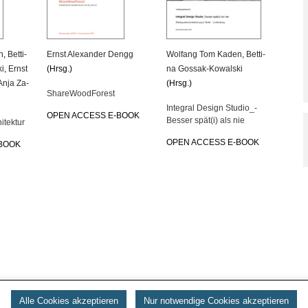
n
,
Bet­ti­
Ernst Alex­an­der Dengg
Wolfang Tom Kaden
,
Bet­ti­
ki
,
Ernst
(Hrsg.)
na Gossak-Ko­wal­ski
Anja Za­
(Hrsg.)
Share­Wood­Fo­rest
In­te­gral De­sign Stu­di­o_­
OPEN AC­CESS E-BOOK
Bes­ser spät(i) als nie
i­tek­tur
OPEN AC­CESS E-BOOK
-BOOK
Alle Cookies akzeptieren
Nur notwendige Cookies akzeptieren