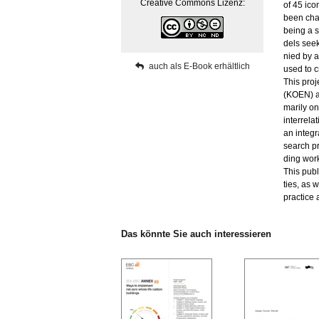
Crea­ti­ve Com­mons Li­zenz:
of 45 icon
been chan
being a sc
dels seek
nied by a 
auch als E-Book er­hält­lich
used to c
This pro­j
(KOEN) at 
ma­ri­ly o
in­ter­re­
an in­te­g
se­arch pro
ding work­
This pu­bli
ties, as w
prac­tice 
Das könn­te Sie auch in­ter­es­sie­ren