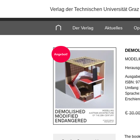
Verlag der Technischen Universität Graz
Home
Der Verlag
Aktuelles
Op
DE­MO­
An­ge­bot!
MO­DE­LI
Her­aus­
Aus­ga­be
ISBN: 9
Um­fang:
Spra­che:
Er­schie­
€
30.0
The book 