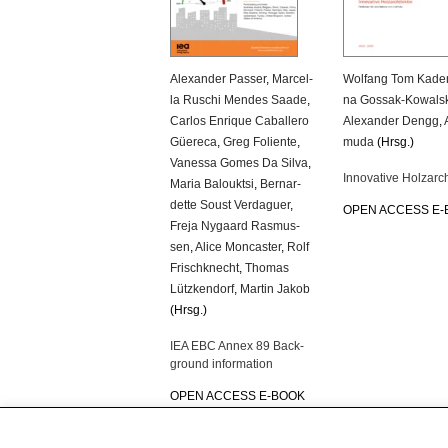
Alex­an­der Pas­ser
,
Mar­cel­
Wolfang Tom Kade
la Ru­schi Men­des Saade
,
na Gossak-Ko­wal­s
Car­los En­ri­que Ca­bal­le­ro
Alex­an­der Dengg
,
Güe­re­ca
,
Greg Fo­li­en­te
,
mu­da
(Hrsg.)
Va­nes­sa Gomes Da Silva
,
In­no­va­ti­ve Holz­ar­ch
Maria Ba­loukt­si
,
Ber­nar­
det­te Soust Ver­da­guer
,
OPEN AC­CESS E
Freja Ny­gaard Ras­mus­
sen
,
Alice Mon­cas­ter
,
Rolf
Frisch­knecht
,
Tho­mas
Lütz­ken­dorf
,
Mar­tin Jakob
(Hrsg.)
IEA EBC Annex 89 Back­
ground in­for­ma­ti­on
OPEN AC­CESS E-BOOK