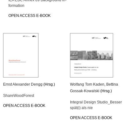
for­ma­ti­on
OPEN AC­CESS E-BOOK
Ernst Alex­an­der Dengg
(Hrsg.)
Wolfang Tom Kaden
,
Bet­ti­na
Gossak-Ko­wal­ski
(Hrsg.)
Share­Wood­Fo­rest
In­te­gral De­sign Stu­di­o_­Bes­ser
OPEN AC­CESS E-BOOK
spät(i) als nie
OPEN AC­CESS E-BOOK