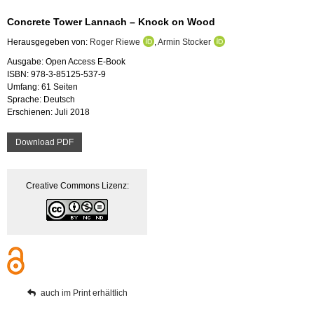
Con­cre­te Tower Lan­nach – Knock on Wood
Her­aus­ge­ge­ben von:
Roger Riewe
,
Armin Sto­cker
Aus­ga­be: Open Ac­cess E-Book
ISBN: 978-3-85125-537-9
Um­fang: 61 Sei­ten
Spra­che: Deutsch
Er­schie­nen: Juli 2018
Down­load PDF
Crea­ti­ve Com­mons Li­zenz:
auch im Print er­hält­lich