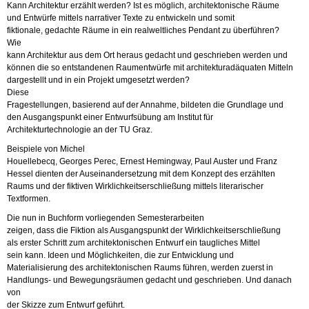
Kann Ar­chi­tek­tur er­zählt wer­den? Ist es mög­lich, ar­chi­tek­to­ni­sche Räume
und Ent­wür­fe mit­tels nar­ra­ti­ver Texte zu ent­wi­ckeln und somit
fik­tio­na­le, ge­dach­te Räume in ein re­al­welt­li­ches Pen­dant zu über­füh­ren?
Wie
kann Ar­chi­tek­tur aus dem Ort her­aus ge­dacht und ge­schrie­ben wer­den und
kön­nen die so ent­stan­de­nen Rau­ment­wür­fe mit ar­chi­tek­tu­rad­äqua­ten Mit­teln
dar­ge­stellt und in ein Pro­jekt um­ge­setzt wer­den?
Diese
Fra­ge­stel­lun­gen, ba­sie­rend auf der An­nah­me, bil­de­ten die Grund­la­ge und
den Aus­gangs­punkt einer Ent­wurfs­übung am In­sti­tut für
Ar­chi­tek­tur­tech­no­lo­gie an der TU Graz.
Bei­spie­le von Mi­chel
Hou­el­l­e­becq, Ge­or­ges Perec, Er­nest He­ming­way, Paul Aus­ter und Franz
Hes­sel dien­ten der Aus­ein­an­der­set­zung mit dem Kon­zept des er­zähl­ten
Raums und der fik­ti­ven Wirk­lich­keits­er­schlie­ßung mit­tels li­te­ra­ri­scher
Text­for­men.
Die nun in Buch­form vor­lie­gen­den Se­mes­ter­ar­bei­ten
zei­gen, dass die Fik­ti­on als Aus­gangs­punkt der Wirk­lich­keits­er­schlie­ßung
als ers­ter Schritt zum ar­chi­tek­to­ni­schen Ent­wurf ein taug­li­ches Mit­tel
sein kann. Ideen und Mög­lich­kei­ten, die zur Ent­wick­lung und
Ma­te­ria­li­sie­rung des ar­chi­tek­to­ni­schen Raums füh­ren, wer­den zu­erst in
Hand­lungs- und Be­we­gungs­räu­men ge­dacht und ge­schrie­ben. Und da­nach
von
der Skiz­ze zum Ent­wurf ge­führt.