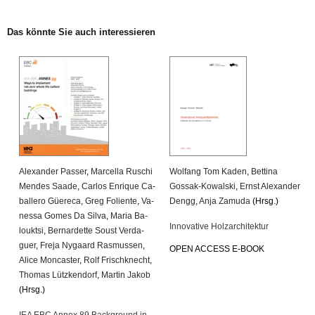
Das könn­te Sie auch in­ter­es­sie­ren
Alex­an­der Pas­ser
,
Mar­cel­la Ru­schi
Wolfang Tom Kaden
,
Bet­ti­na
Men­des Saade
,
Car­los En­ri­que Ca­
Gossak-Ko­wal­ski
,
Ernst Alex­an­der
bal­le­ro Güe­re­ca
,
Greg Fo­li­en­te
,
Va­
Dengg
,
Anja Za­mu­da
(Hrsg.)
nes­sa Gomes Da Silva
,
Maria Ba­
In­no­va­ti­ve Holz­ar­chi­tek­tur
loukt­si
,
Ber­nar­det­te Soust Ver­da­
guer
,
Freja Ny­gaard Ras­mus­sen
,
OPEN AC­CESS E-BOOK
Alice Mon­cas­ter
,
Rolf Frisch­knecht
,
Tho­mas Lütz­ken­dorf
,
Mar­tin Jakob
(Hrsg.)
IEA EBC Annex 89 Back­ground in­