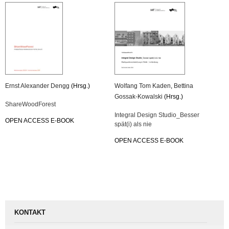
Ernst Alex­an­der Dengg
(Hrsg.)
Wolfang Tom Kaden
,
Bet­ti­na
Gossak-Ko­wal­ski
(Hrsg.)
Share­Wood­Fo­rest
In­te­gral De­sign Stu­di­o_­Bes­ser
OPEN AC­CESS E-BOOK
spät(i) als nie
OPEN AC­CESS E-BOOK
KONTAKT