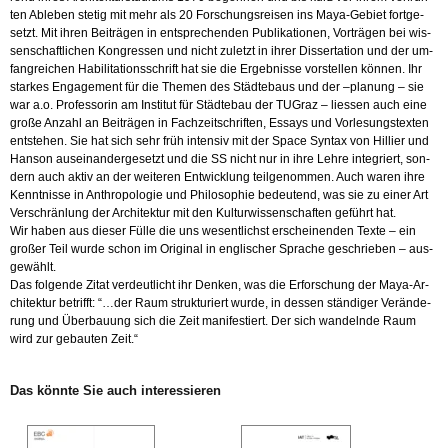
ten Ab­le­ben ste­tig mit mehr als 20 For­schungs­rei­sen ins Ma­ya-Ge­biet fort­ge­
setzt. Mit ihren Bei­trä­gen in ent­spre­chen­den Pu­bli­ka­tio­nen, Vor­trä­gen bei wis­
sen­schaft­li­chen Kon­gres­sen und nicht zu­letzt in ihrer Dis­ser­ta­ti­on und der um­
fang­rei­chen Ha­bi­li­ta­ti­ons­schrift hat sie die Er­geb­nis­se vor­stel­len kön­nen. Ihr
star­kes En­ga­ge­ment für die The­men des Städ­te­baus und der –pla­nung – sie
war a.o. Pro­fes­so­rin am In­sti­tut für Städ­te­bau der TU­Graz – lies­sen auch eine
große An­zahl an Bei­trä­gen in Fach­zeit­schrif­ten, Es­says und Vor­le­sungs­tex­ten
ent­ste­hen. Sie hat sich sehr früh in­ten­siv mit der Space Syn­tax von Hil­lier und
Han­son aus­ein­an­der­ge­setzt und die SS nicht nur in ihre Lehre in­te­griert, son­
dern auch aktiv an der wei­te­ren Ent­wick­lung teil­ge­nom­men. Auch waren ihre
Kennt­nis­se in An­thro­po­lo­gie und Phi­lo­so­phie be­deu­tend, was sie zu einer Art
Ver­schrän­lung der Ar­chi­tek­tur mit den Kul­tur­wis­sen­schaf­ten ge­führt hat.
Wir haben aus die­ser Fülle die uns we­sent­lichst er­schei­nen­den Texte – ein
gro­ßer Teil wurde schon im Ori­gi­nal in eng­li­scher Spra­che ge­schrie­ben – aus­
ge­wählt.
Das fol­gen­de Zitat ver­deut­licht ihr Den­ken, was die Er­for­schung der Ma­ya-Ar­
chi­tek­tur be­trifft: “…der Raum struk­tu­riert wurde, in des­sen stän­di­ger Ver­än­de­
rung und Über­bau­ung sich die Zeit ma­ni­fes­tiert. Der sich wan­deln­de Raum
wird zur ge­bau­ten Zeit.“
Das könn­te Sie auch in­ter­es­sie­ren