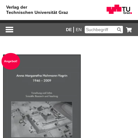
DE
EN
An­ge­bot!