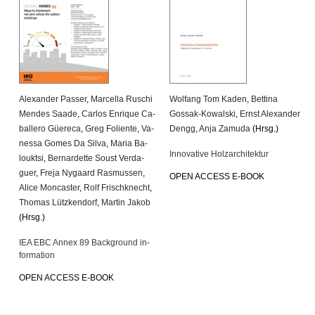
Alex­an­der Pas­ser
,
Mar­cel­la Ru­schi
Wolfang Tom Kaden
,
Bet­ti­na
Men­des Saade
,
Car­los En­ri­que Ca­
Gossak-Ko­wal­ski
,
Ernst Alex­an­der
bal­le­ro Güe­re­ca
,
Greg Fo­li­en­te
,
Va­
Dengg
,
Anja Za­mu­da
(Hrsg.)
nes­sa Gomes Da Silva
,
Maria Ba­
In­no­va­ti­ve Holz­ar­chi­tek­tur
loukt­si
,
Ber­nar­det­te Soust Ver­da­
guer
,
Freja Ny­gaard Ras­mus­sen
,
OPEN AC­CESS E-BOOK
Alice Mon­cas­ter
,
Rolf Frisch­knecht
,
Tho­mas Lütz­ken­dorf
,
Mar­tin Jakob
(Hrsg.)
IEA EBC Annex 89 Back­ground in­
for­ma­ti­on
OPEN AC­CESS E-BOOK