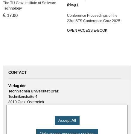
The TU Graz Institute of Software
(Hrsg.)
Technology
€
17.00
Conference Proceedings of the
23rd STS Conference Graz 2025
OPEN ACCESS E-BOOK
CONTACT
Verlag der
Technischen Universität Graz
Technikerstraße 4
8010 Graz, Österreich
UID(VAT) ATU 57477929
E-Mail:
verlag [ at ] tugraz.at
Accept All
Tel.: +43 316 873 6157
Only accept necessary cookies