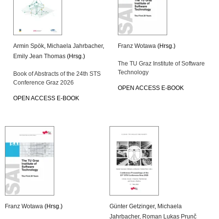
Armin Spök
,
Michaela Jahrbacher
,
Franz Wotawa
(Hrsg.)
Emily Jean Thomas
(Hrsg.)
The TU Graz Institute of Software
Technology
Book of Abstracts of the 24th STS
Conference Graz 2026
OPEN ACCESS E-BOOK
OPEN ACCESS E-BOOK
Franz Wotawa
(Hrsg.)
Günter Getzinger
,
Michaela
Jahrbacher
,
Roman Lukas Prunč