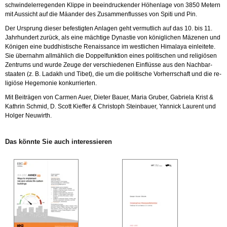
schwin­del­er­re­gen­den Klip­pe in be­ein­dru­cken­der Hö­hen­la­ge von 3850 Me­tern
mit Aus­sicht auf die Mä­an­der des Zu­sam­men­flus­ses von Spiti und Pin.
Der Ur­sprung die­ser be­fes­tig­ten An­la­gen geht ver­mut­lich auf das 10. bis 11.
Jahr­hun­dert zu­rück, als eine mäch­ti­ge Dy­nas­tie von kö­nig­li­chen Mä­ze­nen und
Kö­ni­gen eine bud­dhis­ti­sche Re­nais­sance im west­li­chen Hi­ma­la­ya ein­lei­te­te.
Sie über­nahm all­mäh­lich die Dop­pel­funk­ti­on eines po­li­ti­schen und re­li­giö­sen
Zen­trums und wurde Zeuge der ver­schie­de­nen Ein­flüs­se aus den Nach­bar­
staa­ten (z. B. La­dakh und Tibet), die um die po­li­ti­sche Vor­herr­schaft und die re­
li­giö­se He­ge­mo­nie kon­kur­rier­ten.
Mit Bei­trä­gen von Car­men Auer, Die­ter Bauer, Maria Gru­ber, Ga­brie­la Krist &
Kath­rin Schmid, D. Scott Kief­fer & Chris­toph Stein­bau­er, Yan­nick Lau­rent und
Hol­ger Neu­wirth.
Das könn­te Sie auch in­ter­es­sie­ren