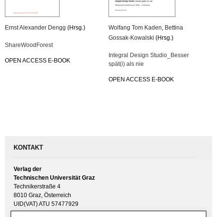
Ernst Alex­an­der Dengg
(Hrsg.)
Wolfang Tom Kaden
,
Bet­ti­na
Gossak-Ko­wal­ski
(Hrsg.)
Share­Wood­Fo­rest
In­te­gral De­sign Stu­di­o_­Bes­ser
OPEN AC­CESS E-BOOK
spät(i) als nie
OPEN AC­CESS E-BOOK
KONTAKT
Verlag der
Technischen Universität Graz
Technikerstraße 4
8010 Graz, Österreich
UID(VAT) ATU 57477929