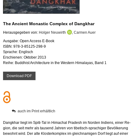
The An­ci­ent Mo­nas­tic Com­plex of Dang­khar
Her­aus­ge­ge­ben von:
Hol­ger Neu­wirth
,
Car­men Auer
Aus­ga­be: Open Ac­cess E-Book
ISBN: 978-3-85125-298-9
Spra­che: Eng­lisch
Er­schie­nen: Ok­to­ber 2013
Reihe: Bud­dhist Ar­chi­tec­tu­re in the Wes­tern Hi­ma­la­y­as, Band 1
Down­load PDF
auch im Print er­hält­lich
Dang­khar liegt im Spi­ti-Tal in Hi­ma­chal Pra­desh im Nor­den In­di­ens, einer Re­
gi­on, die seit mehr als tau­send Jah­ren von ti­be­tisch-spra­chi­ger Be­völ­ke­rung
be­wohnt wird. Der alte Klos­ter­kom­plex im gleich­na­mi­gen Dorf liegt auf einer