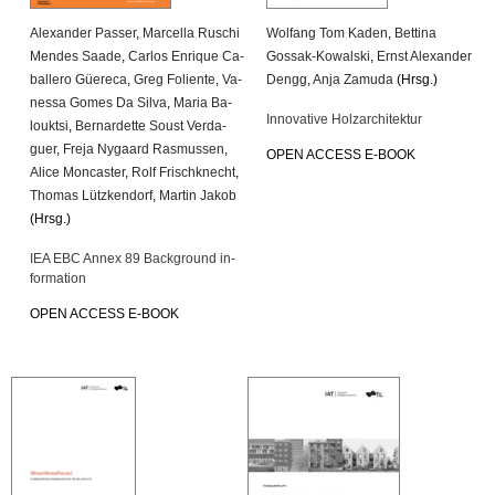
Alex­an­der Pas­ser
,
Mar­cel­la Ru­schi
Wolfang Tom Kaden
,
Bet­ti­na
Men­des Saade
,
Car­los En­ri­que Ca­
Gossak-Ko­wal­ski
,
Ernst Alex­an­der
bal­le­ro Güe­re­ca
,
Greg Fo­li­en­te
,
Va­
Dengg
,
Anja Za­mu­da
(Hrsg.)
nes­sa Gomes Da Silva
,
Maria Ba­
In­no­va­ti­ve Holz­ar­chi­tek­tur
loukt­si
,
Ber­nar­det­te Soust Ver­da­
guer
,
Freja Ny­gaard Ras­mus­sen
,
OPEN AC­CESS E-BOOK
Alice Mon­cas­ter
,
Rolf Frisch­knecht
,
Tho­mas Lütz­ken­dorf
,
Mar­tin Jakob
(Hrsg.)
IEA EBC Annex 89 Back­ground in­
for­ma­ti­on
OPEN AC­CESS E-BOOK