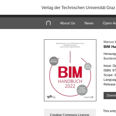
Verlag der Technischen Universität Graz
About Us
News
Open A
Marcus 
BIM H
Herausg
Bundesi
Issue: O
ISBN: 9
Scope: 
Languag
Release 
Downl
This entr
Creative Commons Licence: