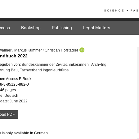
ccess
Bookshop
Publishing
Legal Matters
Wallner
/
Markus Kummer
/
Christian Hofstadler
andbuch 2022
egeben von:
Bundeskammer der Ziviltechniker:innen | Arch+Ing
,
nnung Bau
,
Fachverband Ingenieurbüros
pen Access E-Book
78-3-85125-882-0
346 pages
e: Deutsch
date: June 2022
oad PDF
y is only available in German