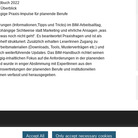
dbuch 2022
 Überblick
ige Praxis-Impulse für planende Berufe
rungen (Informationen,Tipps und Tricks) im BIM-Arbeitsalltag,
bhängige Sichtweise statt Marketing und ehrliche Ansagen „was
was noch nicht geht“. Es beantwortet Praxisfragen und ist als
helf strukturiert. Zusätzlich erhalten LeserInnen Zugang zu
beitsmaterialien (Downloads, Tools, Musterverträgen etc.) und
ch weiterführende Updates. Das BIM-Handbuch richtet seinen
ig-inhaltlichen Fokus auf die Anforderungen in der planenden
nd wurde in enger Abstimmung mit ExpertInnen aus den
nsvertretungen der planenden Berufe und institutionellen
nnen verfasst und herausgegeben.
Accept All
Only accept necessary cookies