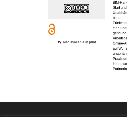
BIM-Han
Start und
Unabhäng
bietet
Erleichte
eine una
geht und 
Arbeitsbe
also available in print
Online-Ar
auf Wuns
unabhäng
Praxis u
Interesse
PartnerI