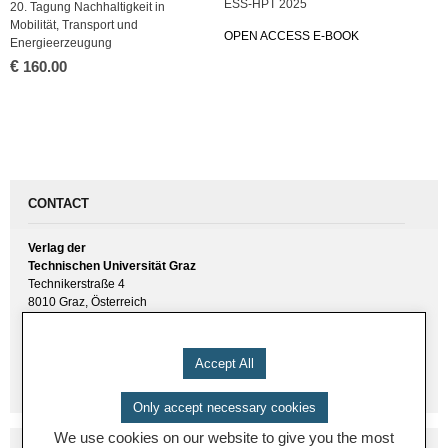
ESS-HPT 2025
20. Tagung Nachhaltigkeit in
Mobilität, Transport und
OPEN ACCESS E-BOOK
Energieerzeugung
€
160.00
CONTACT
Verlag der
Technischen Universität Graz
Technikerstraße 4
8010 Graz, Österreich
UID(VAT) ATU 57477929
E-Mail:
verlag [ at ] tugraz.at
Accept All
Tel.: +43 316 873 6157
Only accept necessary cookies
We use cookies on our website to give you the most