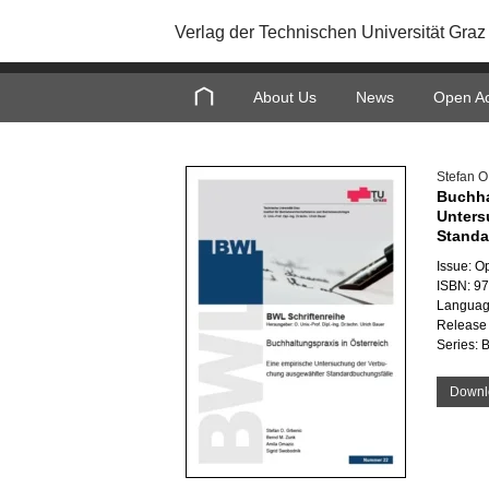
Verlag der Technischen Universität Graz
About Us
News
Open A
Stefan O
Buchha
Unters
Standa
Issue: O
ISBN: 9
Languag
Release 
Series: 
Downl