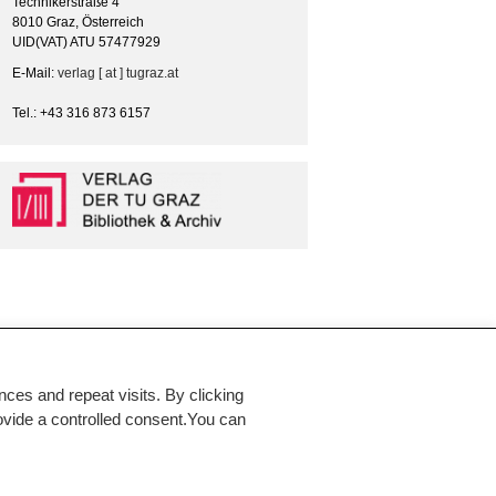
Technikerstraße 4
8010 Graz, Österreich
UID(VAT) ATU 57477929
E-Mail:
verlag [ at ] tugraz.at
Tel.: +43 316 873 6157
es and repeat visits. By clicking
rovide a controlled consent.You can