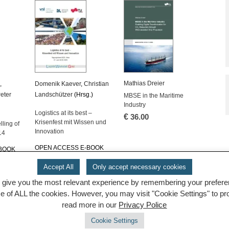
Mathias Dreier
h
,
Domenik Kaever
,
Christian
eter
Landschützer
(Hrsg.)
MBSE in the Maritime
Industry
Logistics at its best –
€
36.00
Krisenfest mit Wissen und
ling of
Innovation
14
OPEN ACCESS E-BOOK
-BOOK
Accept All
Only accept necessary cookies
 give you the most relevant experience by remembering your preferenc
se of ALL the cookies. However, you may visit "Cookie Settings" to p
read more in our
Privacy Police
Cookie Settings
© 2026 TUGraz |
powered by