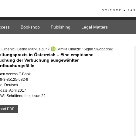
ccess
Bookshop
Publishing
Legal Matters
. Grbenic
/
Bernd Markus Zunk
/
Amila Omazic
/
Sigrid Swobodnik
ltungspraxis in Österreich – Eine empirische
uchung der Verbuchung ausgewählter
rdbuchungsfälle
pen Access E-Book
78-3-85125-582-9
e: Deutsch
date: April 2017
BWL Schriftenreihe, Issue 22
oad PDF