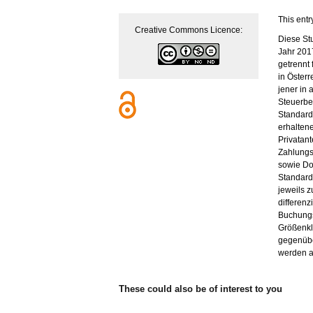
This entr
Creative Commons Licence:
Diese St
Jahr 201
getrennt
in Österr
jener in
Steuerber
Standard
erhalten
Privatan
Zahlungs
sowie Do
Standard
jeweils 
differenz
Buchungs
Größenkl
gegenübe
werden a
These could also be of interest to you