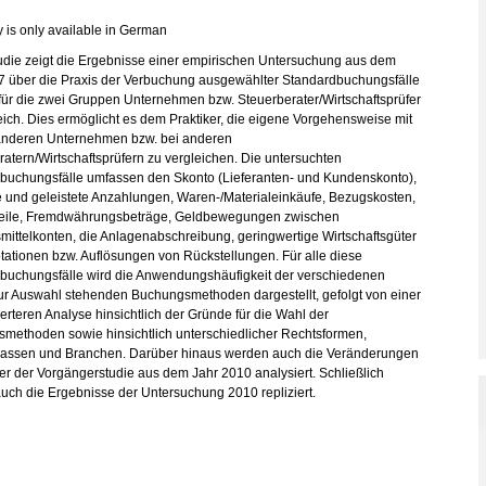
y is only available in German
udie zeigt die Ergebnisse einer empirischen Untersuchung aus dem
7 über die Praxis der Verbuchung ausgewählter Standardbuchungsfälle
 für die zwei Gruppen Unternehmen bzw. Steuerberater/Wirtschaftsprüfer
eich. Dies ermöglicht es dem Praktiker, die eigene Vorgehensweise mit
 anderen Unternehmen bzw. bei anderen
atern/Wirtschaftsprüfern zu vergleichen. Die untersuchten
buchungsfälle umfassen den Skonto (Lieferanten- und Kundenskonto),
e und geleistete Anzahlungen, Waren-/Materialeinkäufe, Bezugskosten,
teile, Fremdwährungsbeträge, Geldbewegungen zwischen
mittelkonten, die Anlagenabschreibung, geringwertige Wirtschaftsgüter
tationen bzw. Auflösungen von Rückstellungen. Für alle diese
buchungsfälle wird die Anwendungshäufigkeit der verschiedenen
zur Auswahl stehenden Buchungsmethoden dargestellt, gefolgt von einer
ierteren Analyse hinsichtlich der Gründe für die Wahl der
methoden sowie hinsichtlich unterschiedlicher Rechtsformen,
assen und Branchen. Darüber hinaus werden auch die Veränderungen
r der Vorgängerstudie aus dem Jahr 2010 analysiert. Schließlich
uch die Ergebnisse der Untersuchung 2010 repliziert.