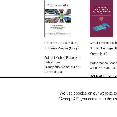
Christian Landschützer
,
Christof Sommitsc
Domenik Kaever
(Hrsg.)
Norbert Enzinger
,
P
Mayr
(Hrsg.)
Zukunft Mobile Robotik –
Fahrerlose
Mathematical Model
Transportsysteme auf der
Weld Phenomena 
Überholspur
OPEN ACCESS E
OPEN ACCESS E-BOOK
We use cookies on our website to
“Accept All”, you consent to the u
back to TU