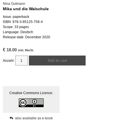
Nina Gutmann
Mika und die Walschule
Issue: paperback
ISBN: 978-3-85125-756-4
Scope: 33 pages
Language: Deutsch
Release date: December 2020
€
18.00
inkl. MwSt.
Add to cart
Mika
und
die
Walschule
quantity
Creative Commons Licence:
also available as e-book