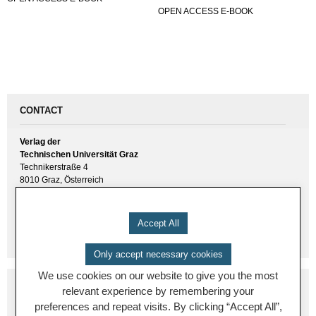
OPEN ACCESS E-BOOK
CONTACT
Verlag der
Technischen Universität Graz
Technikerstraße 4
8010 Graz, Österreich
UID(VAT) ATU 57477929
E-Mail:
verlag [ at ] tugraz.at
Accept All
Tel.: +43 316 873 6157
Only accept necessary cookies
We use cookies on our website to give you the most
relevant experience by remembering your
preferences and repeat visits. By clicking “Accept All”,