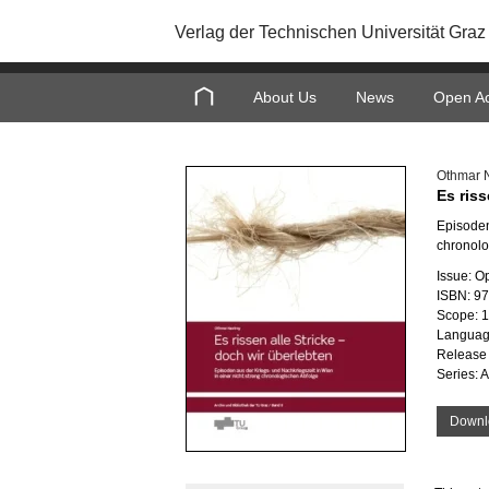
Verlag der Technischen Universität Graz
About Us
News
Open A
Othmar 
Es riss
Episoden
chronolo
Issue: O
ISBN: 9
Scope: 
Languag
Release 
Series: 
Downl