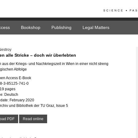
ccess
Bookshop
Publishing
Legal Matters
Nestroy
en alle Stricke – doch wir überlebten
 aus der Kriegs- und Nachkriegszeit in Wien in einer nicht streng
gischen Abfolge
pen Access E-Book
78-3-85125-741-0
119 pages
e: Deutsch
date: February 2020
Archiv und Bibliothek der TU Graz, Issue 5
oad PDF
Read online