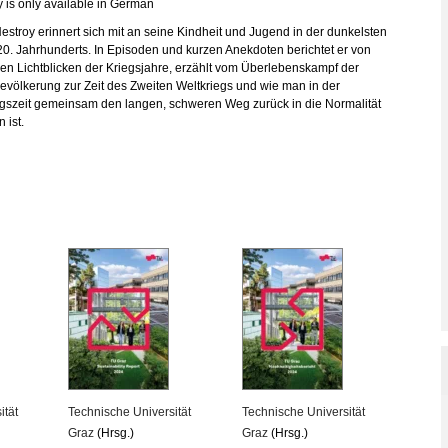
y is only available in German
stroy erinnert sich mit an seine Kindheit und Jugend in der dunkelsten
20. Jahrhunderts. In Episoden und kurzen Anekdoten berichtet er von
nen Lichtblicken der Kriegsjahre, erzählt vom Überlebenskampf der
evölkerung zur Zeit des Zweiten Weltkriegs und wie man in der
gszeit gemeinsam den langen, schweren Weg zurück in die Normalität
 ist.
ität
Technische Universität
Technische Universität
Graz
(Hrsg.)
Graz
(Hrsg.)