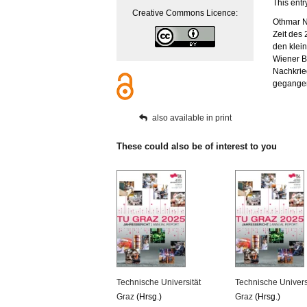
This entr
Creative Commons Licence:
Othmar Ne
Zeit des 
den klei
Wiener B
Nachkrie
gegangen
also available in print
These could also be of interest to you
Technische Universität
Technische Univers
Graz
(Hrsg.)
Graz
(Hrsg.)