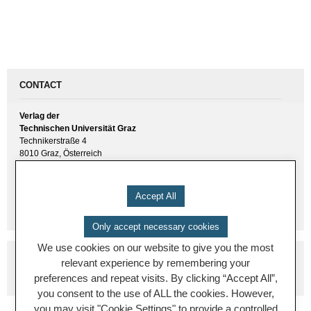
CONTACT
Verlag der
Technischen Universität Graz
Technikerstraße 4
8010 Graz, Österreich
UID(VAT) ATU 57477929
E-Mail:
verlag [ at ] tugraz.at
Accept All
Tel.: +43 316 873 6157
Only accept necessary cookies
We use cookies on our website to give you the most
relevant experience by remembering your
preferences and repeat visits. By clicking “Accept All”,
you consent to the use of ALL the cookies. However,
you may visit "Cookie Settings" to provide a controlled