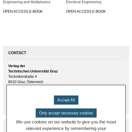
Engineering and Multiphysics
Electrical Engineering
OPEN ACCESS E-BOOK
OPEN ACCESS E-BOOK
CONTACT
Verlag der
Technischen Universität Graz
Technikerstraße 4
8010 Graz, Österreich
UID(VAT) ATU 57477929
E-Mail:
verlag [ at ] tugraz.at
Accept All
Tel.: +43 316 873 6157
Only accept necessary cookies
We use cookies on our website to give you the most
relevant experience by remembering your