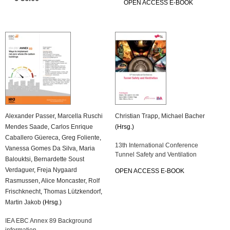
OPEN ACCESS E-BOOK
Alexander Passer
,
Marcella Ruschi
Christian Trapp
,
Michael Bacher
Mendes Saade
,
Carlos Enrique
(Hrsg.)
Caballero Güereca
,
Greg Foliente
,
13th International Conference
Vanessa Gomes Da Silva
,
Maria
Tunnel Safety and Ventilation
Balouktsi
,
Bernardette Soust
Verdaguer
,
Freja Nygaard
OPEN ACCESS E-BOOK
Rasmussen
,
Alice Moncaster
,
Rolf
Frischknecht
,
Thomas Lützkendorf
,
Martin Jakob
(Hrsg.)
IEA EBC Annex 89 Background
information