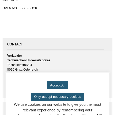
OPEN ACCESS E-BOOK
CONTACT
Verlag der
Technischen Universität Graz
Technikerstraße 4
8010 Graz, Österreich
UID(VAT) ATU 57477929
E-Mail:
verlag [ at ] tugraz.at
Accept All
Tel.: +43 316 873 6157
Only accept necessary cookies
We use cookies on our website to give you the most
relevant experience by remembering your