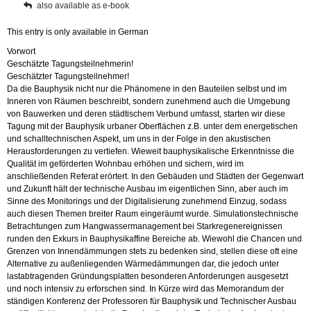
also available as e-book
This entry is only available in German
Vorwort
Geschätzte Tagungsteilnehmerin!
Geschätzter Tagungsteilnehmer!
Da die Bauphysik nicht nur die Phänomene in den Bauteilen selbst und im
Inneren von Räumen beschreibt, sondern zunehmend auch die Umgebung
von Bauwerken und deren städtischem Verbund umfasst, starten wir diese
Tagung mit der Bauphysik urbaner Oberflächen z.B. unter dem energetischen
und schalltechnischen Aspekt, um uns in der Folge in den akustischen
Herausforderungen zu vertiefen. Wieweit bauphysikalische Erkenntnisse die
Qualität im geförderten Wohnbau erhöhen und sichern, wird im
anschließenden Referat erörtert. In den Gebäuden und Städten der Gegenwart
und Zukunft hält der technische Ausbau im eigentlichen Sinn, aber auch im
Sinne des Monitorings und der Digitalisierung zunehmend Einzug, sodass
auch diesen Themen breiter Raum eingeräumt wurde. Simulationstechnische
Betrachtungen zum Hangwassermanagement bei Starkregenereignissen
runden den Exkurs in Bauphysikaffine Bereiche ab. Wiewohl die Chancen und
Grenzen von Innendämmungen stets zu bedenken sind, stellen diese oft eine
Alternative zu außenliegenden Wärmedämmungen dar, die jedoch unter
lastabtragenden Gründungsplatten besonderen Anforderungen ausgesetzt
und noch intensiv zu erforschen sind. In Kürze wird das Memorandum der
ständigen Konferenz der Professoren für Bauphysik und Technischer Ausbau