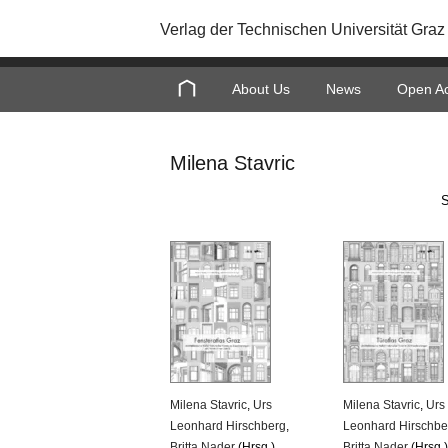
Verlag der Technischen Universität Graz
About Us
News
Open A
Milena Stavric
S
Milena Stavric
,
Urs
Milena Stavric
,
Urs
Leonhard Hirschberg
,
Leonhard Hirschbe
Britta Nader
(Hrsg.)
Britta Nader
(Hrsg.)