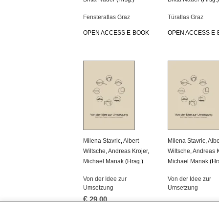
Fensteratlas Graz
Türatlas Graz
OPEN ACCESS E-BOOK
OPEN ACCESS E-
Milena Stavric
,
Albert
Milena Stavric
,
Albe
Wiltsche
,
Andreas Krojer
,
Wiltsche
,
Andreas K
Michael Manak
(Hrsg.)
Michael Manak
(Hr
Von der Idee zur
Von der Idee zur
Umsetzung
Umsetzung
€
29.00
OPEN ACCESS E-