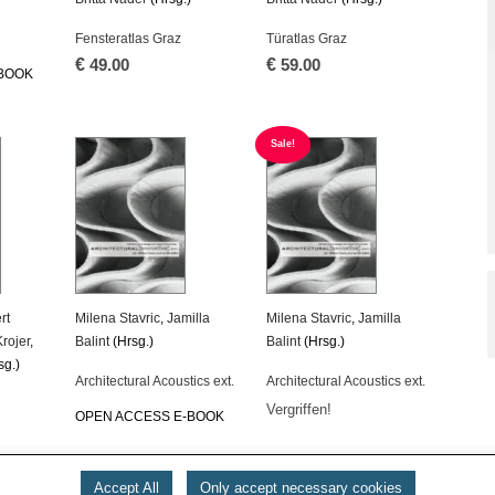
Fensteratlas Graz
Türatlas Graz
€
€
49.00
59.00
BOOK
Sale!
rt
Milena Stavric
,
Jamilla
Milena Stavric
,
Jamilla
rojer
,
Balint
(Hrsg.)
Balint
(Hrsg.)
sg.)
Architectural Acoustics ext.
Architectural Acoustics ext.
Vergriffen!
OPEN ACCESS E-BOOK
BOOK
Accept All
Only accept necessary cookies