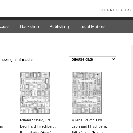
ccess
Bookshop
Publishing
Legal Matters
howing all 8 results
Milena Stavric
,
Urs
Milena Stavric
,
Urs
rg
,
Leonhard Hirschberg
,
Leonhard Hirschberg
,
Britta Nader
(Hrsg.)
Britta Nader
(Hrsg.)