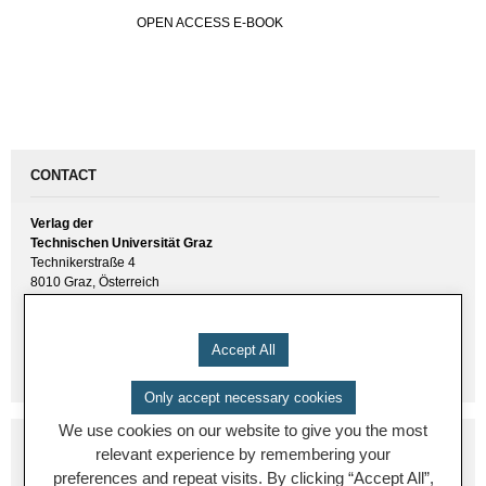
OPEN ACCESS E-BOOK
CONTACT
Verlag der
Technischen Universität Graz
Technikerstraße 4
8010 Graz, Österreich
UID(VAT) ATU 57477929
E-Mail:
verlag [ at ] tugraz.at
Accept All
Tel.: +43 316 873 6157
Only accept necessary cookies
We use cookies on our website to give you the most
relevant experience by remembering your
preferences and repeat visits. By clicking “Accept All”,