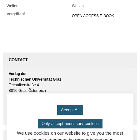
Welten
Welten
Vergriffen!
OPEN ACCESS E-BOOK
CONTACT
Verlag der
Technischen Universität Graz
Technikerstraße 4
8010 Graz, Österreich
UID(VAT) ATU 57477929
E-Mail:
verlag [ at ] tugraz.at
Accept All
Tel.: +43 316 873 6157
Only accept necessary cookies
We use cookies on our website to give you the most