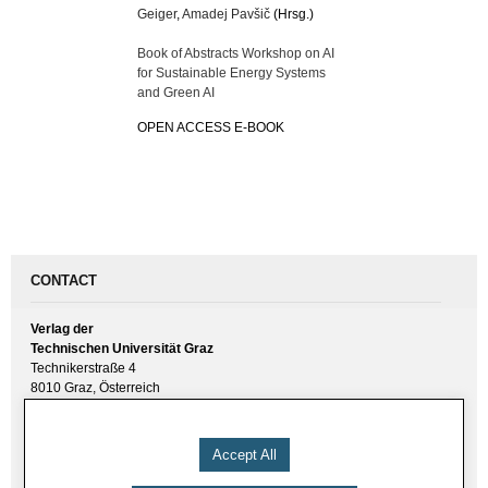
Geiger
,
Amadej Pavšič
(Hrsg.)
Book of Abstracts Workshop on AI
for Sustainable Energy Systems
and Green AI
OPEN ACCESS E-BOOK
CONTACT
Verlag der
Technischen Universität Graz
Technikerstraße 4
8010 Graz, Österreich
UID(VAT) ATU 57477929
E-Mail:
verlag [ at ] tugraz.at
Accept All
Tel.: +43 316 873 6157