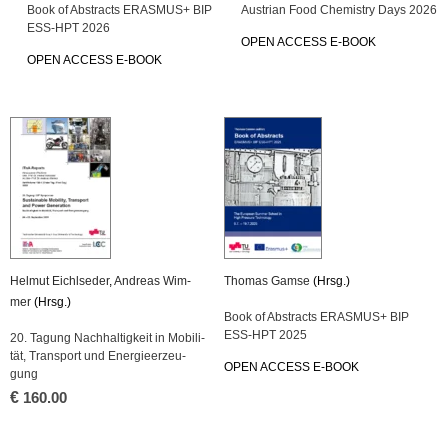
Book of Ab­stracts ERAS­MUS+ BIP
Aus­tri­an Food Che­mis­try Days 2026
ESS-HPT 2026
OPEN AC­CESS E-BOOK
OPEN AC­CESS E-BOOK
Hel­mut Eichlse­der
,
An­dre­as Wim­
Tho­mas Gamse
(Hrsg.)
mer
(Hrsg.)
Book of Ab­stracts ERAS­MUS+ BIP
ESS-HPT 2025
20. Ta­gung Nach­hal­tig­keit in Mo­bi­li­
tät, Trans­port und En­er­gie­er­zeu­
OPEN AC­CESS E-BOOK
gung
€
160.00