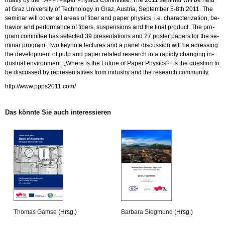
nu­al­ly by the TAPPI Paper Phy­sics Com­mit­tee. The 2011 se­mi­nar will be held
at Graz Uni­ver­si­ty of Tech­no­lo­gy in Graz, Aus­tria, Sep­tem­ber 5-8th 2011. The
se­mi­nar will cover all areas of fiber and paper phy­sics, i.e. cha­rac­te­riza­t­i­on, be­
ha­vi­or and per­for­mance of fi­bers, sus­pen­si­ons and the final pro­duct. The pro­
gram com­mi­tee has selec­ted 39 pre­sen­ta­ti­ons and 27 pos­ter pa­pers for the se­
mi­nar pro­gram. Two keyno­te lec­tu­res and a panel dis­cus­sion will be adres­sing
the de­ve­lop­ment of pulp and paper re­la­ted re­se­arch in a ra­pidly chan­ging in­
dus­tri­al en­vi­ron­ment. „Where is the Fu­ture of Paper Phy­sics?“ is the ques­ti­on to
be dis­cus­sed by re­pre­sen­ta­ti­ves from in­dus­try and the re­se­arch com­mu­ni­ty.
http://​www.​ppps2011.​com/
Das könn­te Sie auch in­ter­es­sie­ren
Tho­mas Gamse
(Hrsg.)
Bar­ba­ra Sieg­mund
(Hrsg.)