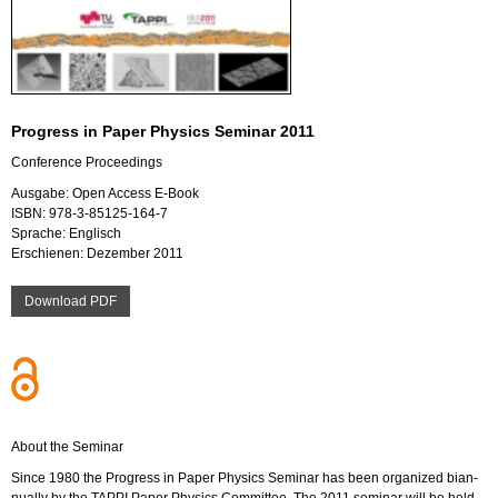
Pro­gress in Paper Phy­sics Se­mi­nar 2011
Con­fe­rence Pro­cee­dings
Aus­ga­be: Open Ac­cess E-Book
ISBN: 978-3-85125-164-7
Spra­che: Eng­lisch
Er­schie­nen: De­zem­ber 2011
Down­load PDF
About the Se­mi­nar
Since 1980 the Pro­gress in Paper Phy­sics Se­mi­nar has been or­ga­ni­zed bi­an­