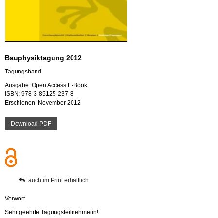
Bau­phy­sik­ta­gung 2012
Ta­gungs­band
Aus­ga­be: Open Ac­cess E-Book
ISBN: 978-3-85125-237-8
Er­schie­nen: No­vem­ber 2012
Down­load PDF
auch im Print er­hält­lich
Vor­wort
Sehr ge­ehr­te Ta­gungs­teil­neh­me­rin!