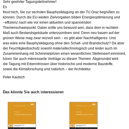
Sehr ge­ehr­ter Ta­gungs­teil­neh­mer!
Es
freut mich, Sie zur sechs­ten Bau­phy­sik­ta­gung an der TU Graz be­grü­ßen zu
kön­nen. Durch die EU-wei­ten Ziel­vor­ga­ben bil­den En­er­gie­opti­mie­rung und
–ef­fi­zi­enz nach wie vor einen ak­tu­el­len und span­nen­den
The­men­schwer­punkt. Dabei soll­te uns be­wusst sein, dass dem in rech­tem
Maß auch Be­stands­ge­bäu­de un­ter­zu­ord­nen sind. Denn neu bauen auf der
grü­nen Wiese mag zwar reiz­voll sein – es gibt aber Nach­hal­ti­ge­res. Und
was wäre eine Bau­phy­sik­ta­gung ohne den Schall- und Brand­schutz? Da aber
der Feuch­tig­keits­schutz so­wohl ma­te­ri­al­tech­no­lo­gisch und lei­der auch im
Zu­sam­men­hang mit Schim­mel­pil­zen einen we­sent­li­chen Stel­len­wert ein­nimmt,
hören Sie auch in­ter­es­san­te Vor­trä­ge zu die­sen The­men. Ab­ge­run­det wird
die Ta­gung mit Er­kennt­nis­sen über his­to­ri­sche und mo­der­ne Bau­stof­fe,
sowie die Kli­ma­for­schung und na­tür­lich – der Ar­chi­tek­tur.
Peter Kau­tsch
Das könn­te Sie auch in­ter­es­sie­ren