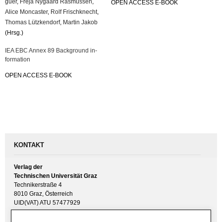
guer
,
Freja Ny­gaard Ras­mus­sen
,
OPEN AC­CESS E-BOOK
Alice Mon­cas­ter
,
Rolf Frisch­knecht
,
Tho­mas Lütz­ken­dorf
,
Mar­tin Jakob
(Hrsg.)
IEA EBC Annex 89 Back­ground in­
for­ma­ti­on
OPEN AC­CESS E-BOOK
KONTAKT
Verlag der
Technischen Universität Graz
Technikerstraße 4
8010 Graz, Österreich
UID(VAT) ATU 57477929
E-Mail:
verlag [ at ] tugraz.at