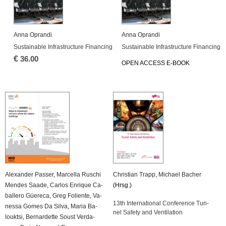
Anna Opran­di
Anna Opran­di
Sustainable In­fra­struc­tu­re Fi­nan­cing
Sustainable In­fra­struc­tu­re Fi­nan­cing
€
36.00
OPEN AC­CESS E-BOOK
Alex­an­der Pas­ser
,
Mar­cel­la Ru­schi
Chris­ti­an Trapp
,
Mi­cha­el Ba­cher
Men­des Saade
,
Car­los En­ri­que Ca­
(Hrsg.)
bal­le­ro Güe­re­ca
,
Greg Fo­li­en­te
,
Va­
13th In­ter­na­tio­nal Con­fe­rence Tun­
nes­sa Gomes Da Silva
,
Maria Ba­
nel Safe­ty and Ven­ti­la­ti­on
loukt­si
,
Ber­nar­det­te Soust Ver­da­