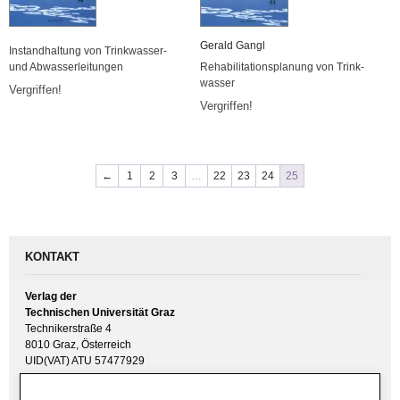
Ge­rald Gangl
In­stand­hal­tung von Trink­was­ser-
und Ab­was­ser­lei­tun­gen
Re­ha­bi­li­ta­ti­ons­pla­nung von Trink­
was­ser
Ver­grif­fen!
Ver­grif­fen!
←
1
2
3
…
22
23
24
25
KONTAKT
Verlag der
Technischen Universität Graz
Technikerstraße 4
8010 Graz, Österreich
UID(VAT) ATU 57477929
E-Mail:
verlag [ at ] tugraz.at