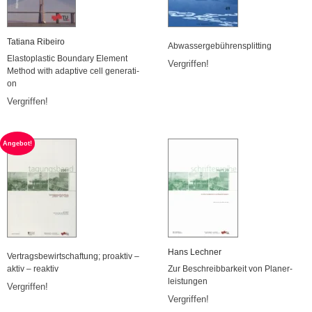
Ta­tia­na Ri­bei­ro
Ab­was­ser­ge­büh­ren­split­ting
Elas­t­o­plas­tic Boun­da­ry Ele­ment
Ver­grif­fen!
Me­thod with ad­ap­ti­ve cell ge­ne­ra­ti­
on
Ver­grif­fen!
An­ge­bot!
Hans Lech­ner
Ver­trags­be­wirt­schaf­tung; pro­ak­tiv –
aktiv – re­ak­tiv
Zur Be­schreib­bar­keit von Pla­ner­
leis­tun­gen
Ver­grif­fen!
Ver­grif­fen!