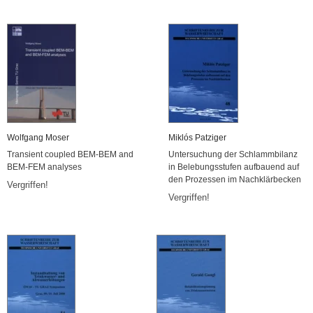
Wolf­gang Moser
Miklós Pat­zi­ger
Tran­si­ent cou­p­led BEM-BEM and
Un­ter­su­chung der Schlamm­bi­lanz
BEM-FEM ana­ly­ses
in Be­le­bungs­stu­fen auf­bau­end auf
den Pro­zes­sen im Nach­klär­be­cken
Ver­grif­fen!
Ver­grif­fen!