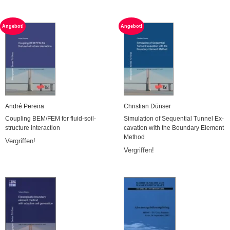
An­ge­bot!
An­ge­bot!
André Pe­rei­ra
Chris­ti­an Dün­ser
Cou­pling BEM/FEM for flu­id-soil-
Si­mu­la­ti­on of Se­quen­ti­al Tun­nel Ex­
struc­tu­re in­ter­ac­tion
ca­va­ti­on with the Boun­da­ry Ele­ment
Me­thod
Ver­grif­fen!
Ver­grif­fen!