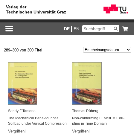
DE
EN
289–300 von 300 Titel
Sendy F Tan­to­no
Tho­mas Rü­berg
The Me­cha­ni­cal Be­ha­viour of a
Non-con­for­ming FEM/BEM Cou­
Soil­bag under Ver­ti­cal Com­pres­si­on
pling in Time Do­main
Ver­grif­fen!
Ver­grif­fen!